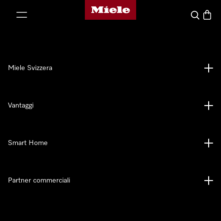
Homepage di Miele
a al contenuto
Cerca
Baske
Miele Svizzera
Vantaggi
Smart Home
Partner commerciali