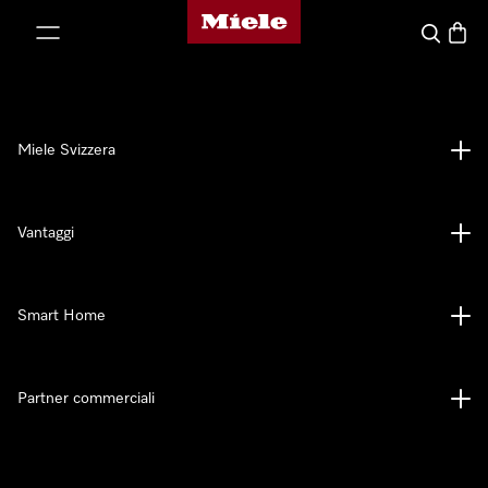
Homepage di Miele
a al contenuto
Cerca
Baske
Miele Svizzera
Vantaggi
Smart Home
Partner commerciali