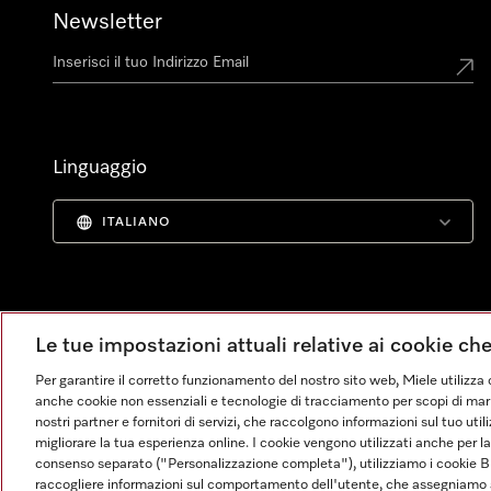
Newsletter
Linguaggio
ITALIANO
Le tue impostazioni attuali relative ai cookie ch
Per garantire il corretto funzionamento del nostro sito web, Miele utilizza 
anche cookie non essenziali e tecnologie di tracciamento per scopi di market
nostri partner e fornitori di servizi, che raccolgono informazioni sul tuo uti
migliorare la tua esperienza online. I cookie vengono utilizzati anche per l
consenso separato ("Personalizzazione completa"), utilizziamo i cookie B
raccogliere informazioni sul comportamento dell'utente, che assegniamo al