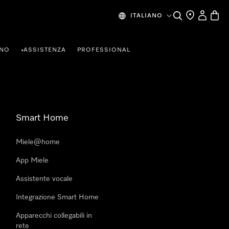
Cerca
Ricerca Riven
Il mio Prof
Baske
ITALIANO
RNO
ASSISTENZA
PROFESSIONAL
•
Smart Home
Miele@home
App Miele
Assistente vocale
Integrazione Smart Home
Apparecchi collegabili in
rete