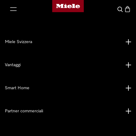
Homepage di Miele
a al contenuto
Cerca
Baske
Miele Svizzera
Vantaggi
Smart Home
Partner commerciali