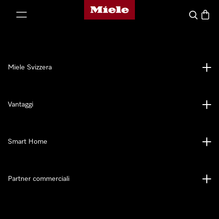
Homepage di Miele
a al contenuto
Cerca
Baske
Miele Svizzera
Vantaggi
Smart Home
Partner commerciali