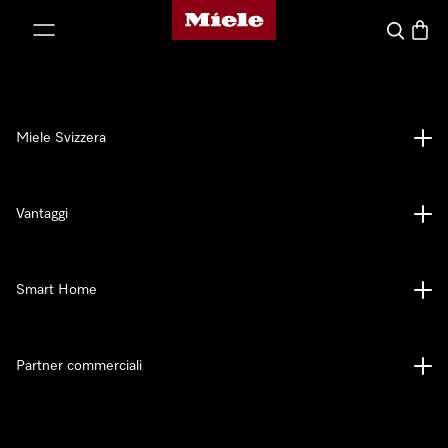
Homepage di Miele
a al contenuto
Cerca
Baske
Miele Svizzera
Vantaggi
Smart Home
Partner commerciali