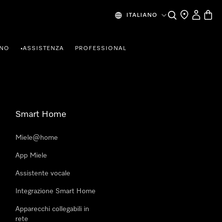
Cerca
Ricerca Riven
Il mio Prof
Baske
ITALIANO
RNO
ASSISTENZA
PROFESSIONAL
•
Smart Home
Miele@home
App Miele
Assistente vocale
Integrazione Smart Home
Apparecchi collegabili in
rete