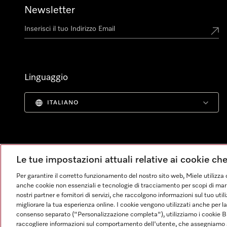
Newsletter
Linguaggio
ITALIANO
Le tue impostazioni attuali relative ai cookie ch
Per garantire il corretto funzionamento del nostro sito web, Miele utilizza 
anche cookie non essenziali e tecnologie di tracciamento per scopi di market
nostri partner e fornitori di servizi, che raccolgono informazioni sul tuo uti
migliorare la tua esperienza online. I cookie vengono utilizzati anche per l
consenso separato ("Personalizzazione completa"), utilizziamo i cookie B
raccogliere informazioni sul comportamento dell'utente, che assegniamo al