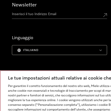
Newsletter
Linguaggio
ITALIANO
Le tue impostazioni attuali relative ai cookie ch
Per garantire il corretto funzionamento del nostro sito web, Miele utilizza 
anche cookie non essenziali e tecnologie di tracciamento per scopi di market
nostri partner e fornitori di servizi, che raccolgono informazioni sul tuo uti
migliorare la tua esperienza online. I cookie vengono utilizzati anche per l
consenso separato ("Personalizzazione completa"), utilizziamo i cookie B
raccogliere informazioni sul comportamento dell'utente, che assegniamo al