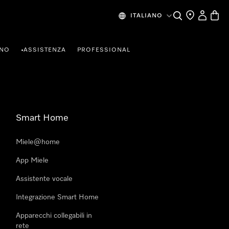
Cerca
Ricerca Riven
Il mio Prof
Baske
ITALIANO
RNO
ASSISTENZA
PROFESSIONAL
•
Smart Home
Miele@home
App Miele
Assistente vocale
Integrazione Smart Home
Apparecchi collegabili in
rete