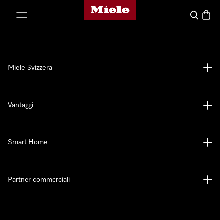
Homepage di Miele
a al contenuto
Cerca
Baske
Miele Svizzera
Vantaggi
Smart Home
Partner commerciali