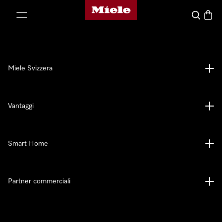
Homepage di Miele
a al contenuto
Cerca
Baske
Miele Svizzera
Vantaggi
Smart Home
Partner commerciali