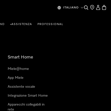
Cerca
Ricerca Riven
Il mio Prof
Baske
ITALIANO
RNO
ASSISTENZA
PROFESSIONAL
•
Smart Home
Miele@home
App Miele
Assistente vocale
Integrazione Smart Home
Apparecchi collegabili in
rete