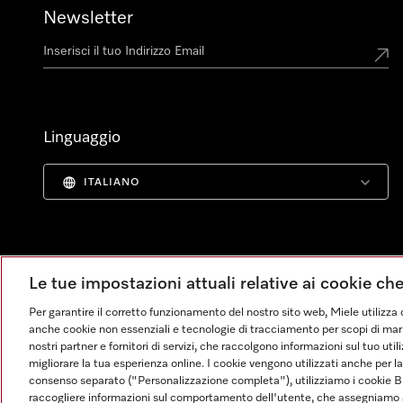
Newsletter
Linguaggio
ITALIANO
Le tue impostazioni attuali relative ai cookie ch
Per garantire il corretto funzionamento del nostro sito web, Miele utilizza 
anche cookie non essenziali e tecnologie di tracciamento per scopi di market
nostri partner e fornitori di servizi, che raccolgono informazioni sul tuo uti
migliorare la tua esperienza online. I cookie vengono utilizzati anche per l
consenso separato ("Personalizzazione completa"), utilizziamo i cookie B
raccogliere informazioni sul comportamento dell'utente, che assegniamo al