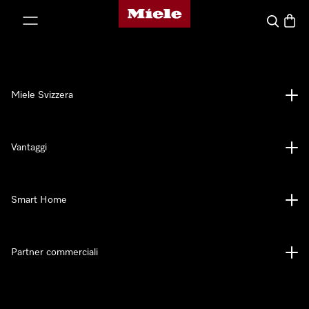
Homepage di Miele
a al contenuto
Cerca
Baske
Miele Svizzera
Vantaggi
Smart Home
Partner commerciali