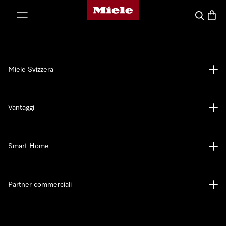
Homepage di Miele
a al contenuto
Cerca
Baske
Miele Svizzera
Vantaggi
Smart Home
Partner commerciali