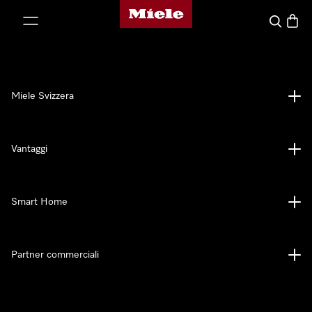
Homepage di Miele
a al contenuto
Cerca
Baske
Miele Svizzera
Vantaggi
Smart Home
Partner commerciali