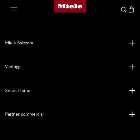
Homepage di Miele
a al contenuto
Cerca
Baske
Miele Svizzera
Vantaggi
Smart Home
Partner commerciali