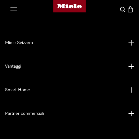
Homepage di Miele
a al contenuto
Cerca
Baske
Miele Svizzera
Vantaggi
Smart Home
Partner commerciali