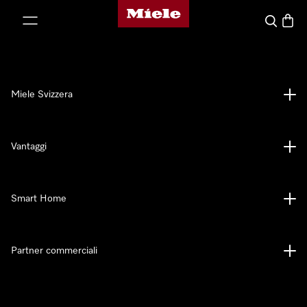
Homepage di Miele
a al contenuto
Cerca
Baske
Miele Svizzera
Vantaggi
Smart Home
Partner commerciali