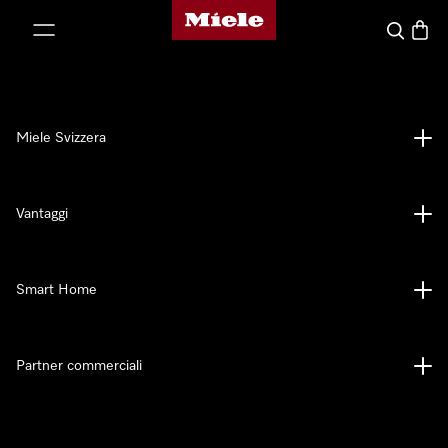
Homepage di Miele
a al contenuto
Cerca
Baske
Miele Svizzera
Vantaggi
Smart Home
Partner commerciali