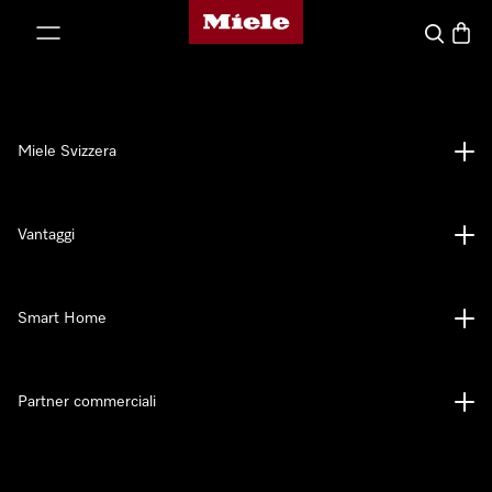
Homepage di Miele
a al contenuto
Cerca
Baske
Miele Svizzera
Vantaggi
Smart Home
Partner commerciali