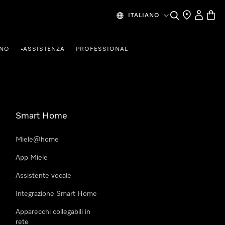
Cerca
Ricerca Riven
Il mio Prof
Baske
ITALIANO
RNO
ASSISTENZA
PROFESSIONAL
•
Smart Home
Miele@home
App Miele
Assistente vocale
Integrazione Smart Home
Apparecchi collegabili in
rete