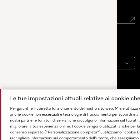
Newsletter
Linguaggio
ITALIANO
Le tue impostazioni attuali relative ai cookie ch
Per garantire il corretto funzionamento del nostro sito web, Miele utilizza 
anche cookie non essenziali e tecnologie di tracciamento per scopi di market
nostri partner e fornitori di servizi, che raccolgono informazioni sul tuo uti
migliorare la tua esperienza online. I cookie vengono utilizzati anche per l
consenso separato ("Personalizzazione completa"), utilizziamo i cookie B
Le risposte sono generate dall’IA. Il nostro assistente può
raccogliere informazioni sul comportamento dell'utente, che assegniamo al