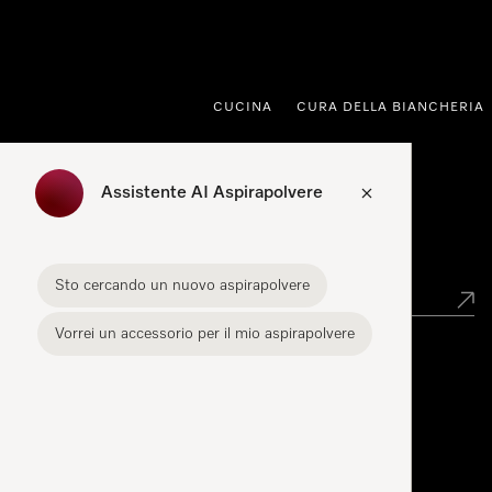
a al contenuto
CUCINA
CURA DELLA BIANCHERIA
Assistente AI Aspirapolvere
Ricerca rivenditori
Sto cercando un nuovo aspirapolvere
Vorrei un accessorio per il mio aspirapolvere
Miele Experience Center
Dove sono i Miele Experience Center