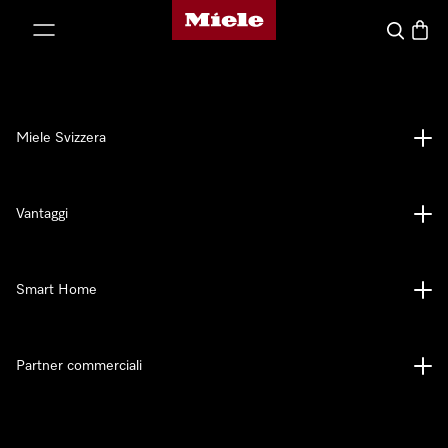
Homepage di Miele
a al contenuto
Cerca
Baske
Miele Svizzera
Vantaggi
Smart Home
Partner commerciali