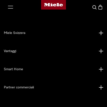
Homepage di Miele
a al contenuto
Cerca
Baske
Miele Svizzera
Vantaggi
Smart Home
Partner commerciali