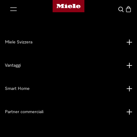
Homepage di Miele
a al contenuto
Cerca
Baske
Miele Svizzera
Vantaggi
Smart Home
Partner commerciali