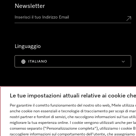
Newsletter
Linguaggio
ITALIANO
Le tue impostazioni attuali relative ai cookie ch
Per garantire il corretto funzionamento del nostro sito web, Miele utilizza 
anche cookie non essenziali e tecnologie di tracciamento per scopi di market
nostri partner e fornitori di servizi, che raccolgono informazioni sul tuo uti
migliorare la tua esperienza online. I cookie vengono utilizzati anche per l
consenso separato ("Personalizzazione completa"), utilizziamo i cookie B
raccogliere informazioni sul comportamento dell'utente, che assegniamo al