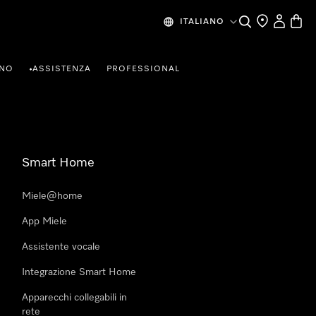
Cerca
Ricerca Riven
Il mio Prof
Baske
ITALIANO
RNO
ASSISTENZA
PROFESSIONAL
•
Smart Home
Miele@home
App Miele
Assistente vocale
Integrazione Smart Home
Apparecchi collegabili in
rete