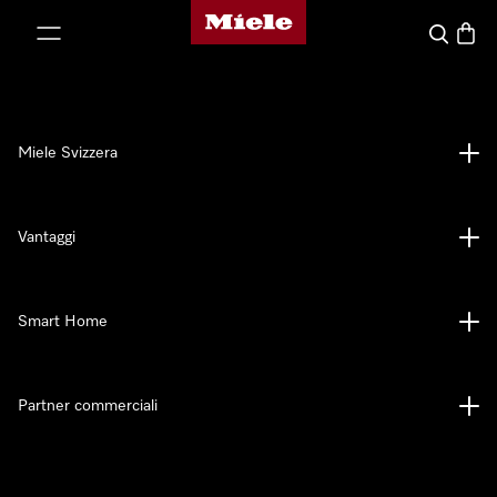
Homepage di Miele
a al contenuto
Cerca
Baske
Miele Svizzera
Vantaggi
Smart Home
Partner commerciali