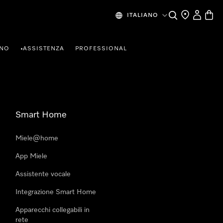
Cerca
Ricerca Riven
Il mio Prof
Baske
ITALIANO
RNO
ASSISTENZA
PROFESSIONAL
•
Smart Home
Miele@home
App Miele
Assistente vocale
Integrazione Smart Home
Apparecchi collegabili in
rete