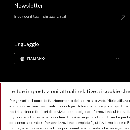
Newsletter
Linguaggio
ITALIANO
Le tue impostazioni attuali relative ai cookie ch
Per garantire il corretto funzionamento del nostro sito web, Miele utilizza 
anche cookie non essenziali e tecnologie di tracciamento per scopi di market
nostri partner e fornitori di servizi, che raccolgono informazioni sul tuo uti
migliorare la tua esperienza online. I cookie vengono utilizzati anche per l
consenso separato ("Personalizzazione completa"), utilizziamo i cookie B
raccogliere informazioni sul comportamento dell'utente, che assegniamo al