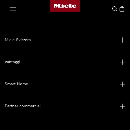
Homepage di Miele
a al contenuto
Cerca
Baske
Miele Svizzera
Vantaggi
Smart Home
Partner commerciali