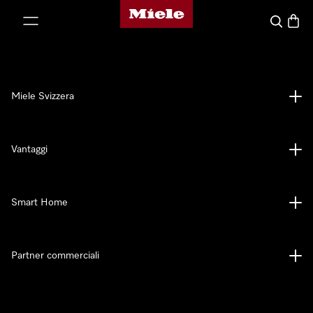
Homepage di Miele
a al contenuto
Cerca
Baske
Miele Svizzera
Vantaggi
Smart Home
Partner commerciali