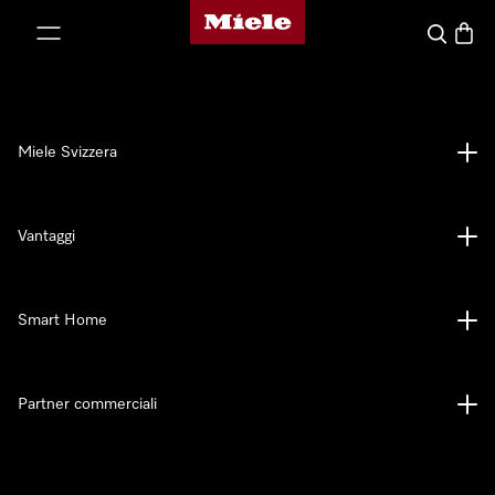
Homepage di Miele
a al contenuto
Cerca
Baske
Miele Svizzera
Vantaggi
Smart Home
Partner commerciali