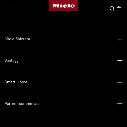
Homepage di Miele
a al contenuto
Cerca
Baske
Miele Svizzera
Vantaggi
Smart Home
Partner commerciali