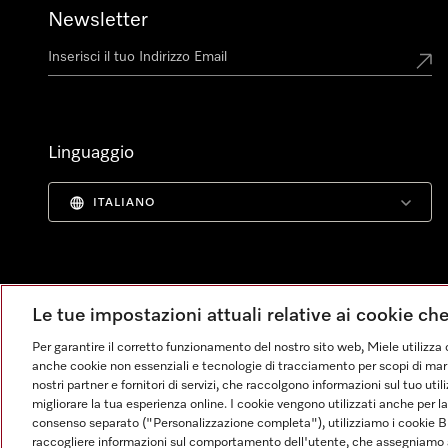
Newsletter
Linguaggio
ITALIANO
Le tue impostazioni attuali relative ai cookie ch
Per garantire il corretto funzionamento del nostro sito web, Miele utilizza 
anche cookie non essenziali e tecnologie di tracciamento per scopi di market
nostri partner e fornitori di servizi, che raccolgono informazioni sul tuo uti
migliorare la tua esperienza online. I cookie vengono utilizzati anche per l
consenso separato ("Personalizzazione completa"), utilizziamo i cookie B
raccogliere informazioni sul comportamento dell'utente, che assegniamo al