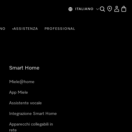
Cerca
Ricerca Riven
Il mio Prof
Baske
ITALIANO
RNO
ASSISTENZA
PROFESSIONAL
•
Smart Home
Miele@home
App Miele
Assistente vocale
Integrazione Smart Home
Apparecchi collegabili in
rete