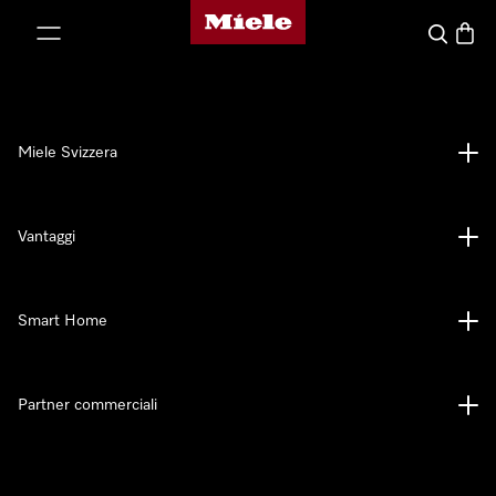
Homepage di Miele
a al contenuto
Cerca
Baske
Miele Svizzera
Vantaggi
Smart Home
Partner commerciali