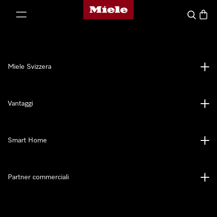
Homepage di Miele
a al contenuto
Cerca
Baske
Miele Svizzera
Vantaggi
Smart Home
Partner commerciali