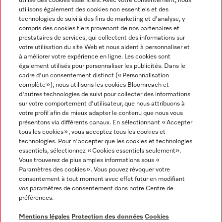
utilise des cookies essentiels. Avec votre consentement, nous
utilisons également des cookies non essentiels et des
technologies de suivi à des fins de marketing et d'analyse, y
compris des cookies tiers provenant de nos partenaires et
prestataires de services, qui collectent des informations sur
Langue
votre utilisation du site Web et nous aident à personnaliser et
à améliorer votre expérience en ligne. Les cookies sont
également utilisés pour personnaliser les publicités. Dans le
FRANÇAIS
cadre d'un consentement distinct (« Personnalisation
complète »), nous utilisons les cookies Bloomreach et
d'autres technologies de suivi pour collecter des informations
sur votre comportement d'utilisateur, que nous attribuons à
votre profil afin de mieux adapter le contenu que nous vous
présentons via différents canaux. En sélectionnant « Accepter
Miele sur Youtube
Miele sur Instagram
Miele sur Facebook
Miele sur Pinterest
Miele sur LinkedIn
tous les cookies », vous acceptez tous les cookies et
technologies. Pour n'accepter que les cookies et technologies
essentiels, sélectionnez « Cookies essentiels seulement».
Vous trouverez de plus amples informations sous «
Paramètres des cookies ». Vous pouvez révoquer votre
consentement à tout moment avec effet futur en modifiant
Mentions légales
vos paramètres de consentement dans notre Centre de
préférences.
CGV
Protection des données
Mentions légales
Protection des données
Cookies