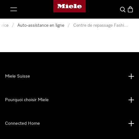
Page d'accueil de Miele
er au contenu
Search
Baske
rvice
/
Auto-assistance en ligne
/
Centre de repassage FashionMaster
Miele Suisse
Pourquoi choisir Miele
Connected Home