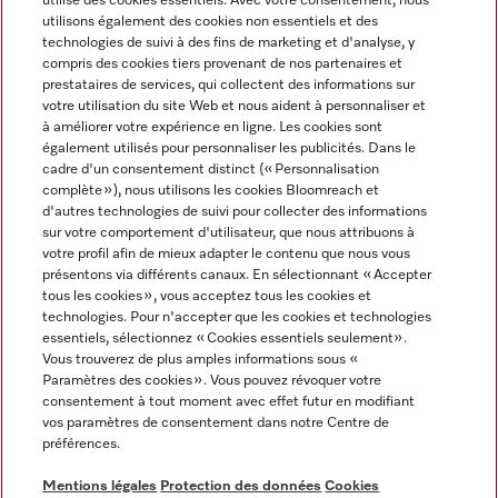
utilise des cookies essentiels. Avec votre consentement, nous
utilisons également des cookies non essentiels et des
technologies de suivi à des fins de marketing et d'analyse, y
compris des cookies tiers provenant de nos partenaires et
prestataires de services, qui collectent des informations sur
Langue
votre utilisation du site Web et nous aident à personnaliser et
à améliorer votre expérience en ligne. Les cookies sont
également utilisés pour personnaliser les publicités. Dans le
FRANÇAIS
cadre d'un consentement distinct (« Personnalisation
complète »), nous utilisons les cookies Bloomreach et
d'autres technologies de suivi pour collecter des informations
sur votre comportement d'utilisateur, que nous attribuons à
votre profil afin de mieux adapter le contenu que nous vous
présentons via différents canaux. En sélectionnant « Accepter
Miele sur Youtube
Miele sur Instagram
Miele sur Facebook
Miele sur Pinterest
Miele sur LinkedIn
tous les cookies », vous acceptez tous les cookies et
technologies. Pour n'accepter que les cookies et technologies
essentiels, sélectionnez « Cookies essentiels seulement».
Vous trouverez de plus amples informations sous «
Paramètres des cookies ». Vous pouvez révoquer votre
consentement à tout moment avec effet futur en modifiant
Mentions légales
vos paramètres de consentement dans notre Centre de
préférences.
CGV
Protection des données
Mentions légales
Protection des données
Cookies