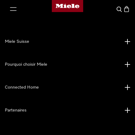
Page d'accueil de Miele
er au contenu
Search
Baske
Miele Suisse
Pourquoi choisir Miele
Connected Home
Partenaires