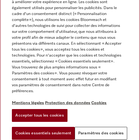
à améliorer votre expérience en ligne. Les cookies sont
également utilisés pour personnaliser les publicités. Dans le
FRANÇAIS
cadre d'un consentement distinct (« Personnalisation
complète »), nous utilisons les cookies Bloomreach et
d'autres technologies de suivi pour collecter des informations
sur votre comportement d'utilisateur, que nous attribuons à
votre profil afin de mieux adapter le contenu que nous vous
présentons via différents canaux. En sélectionnant « Accepter
Miele sur Youtube
Miele sur Instagram
Miele sur Facebook
Miele sur Pinterest
Miele sur LinkedIn
tous les cookies », vous acceptez tous les cookies et
technologies. Pour n'accepter que les cookies et technologies
essentiels, sélectionnez « Cookies essentiels seulement».
Vous trouverez de plus amples informations sous «
Paramètres des cookies ». Vous pouvez révoquer votre
consentement à tout moment avec effet futur en modifiant
Mentions légales
vos paramètres de consentement dans notre Centre de
préférences.
CGV
Protection des données
Mentions légales
Protection des données
Cookies
Conditions d'utilisation
Accepter tous les cookies
Paramètres des cookies
Cookies essentiels seulement
Paramètres des cookies