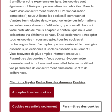
à améliorer votre expérience en ligne. Les cookies sont
également utilisés pour personnaliser les publicités. Dans le
FRANÇAIS
cadre d'un consentement distinct (« Personnalisation
complète »), nous utilisons les cookies Bloomreach et
d'autres technologies de suivi pour collecter des informations
sur votre comportement d'utilisateur, que nous attribuons à
votre profil afin de mieux adapter le contenu que nous vous
présentons via différents canaux. En sélectionnant « Accepter
Miele sur Youtube
Miele sur Instagram
Miele sur Facebook
Miele sur Pinterest
Miele sur LinkedIn
tous les cookies », vous acceptez tous les cookies et
technologies. Pour n'accepter que les cookies et technologies
essentiels, sélectionnez « Cookies essentiels seulement».
Vous trouverez de plus amples informations sous «
Paramètres des cookies ». Vous pouvez révoquer votre
consentement à tout moment avec effet futur en modifiant
Mentions légales
vos paramètres de consentement dans notre Centre de
préférences.
CGV
Protection des données
Mentions légales
Protection des données
Cookies
Conditions d'utilisation
Accepter tous les cookies
Paramètres des cookies
Cookies essentiels seulement
Paramètres des cookies