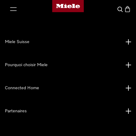
Page d'accueil de Miele
er au contenu
Search
Baske
Miele Suisse
Pourquoi choisir Miele
Connected Home
Partenaires