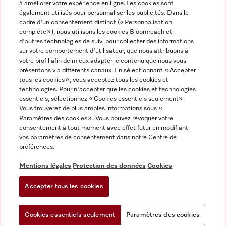
à améliorer votre expérience en ligne. Les cookies sont
également utilisés pour personnaliser les publicités. Dans le
FRANÇAIS
cadre d'un consentement distinct (« Personnalisation
complète »), nous utilisons les cookies Bloomreach et
d'autres technologies de suivi pour collecter des informations
sur votre comportement d'utilisateur, que nous attribuons à
votre profil afin de mieux adapter le contenu que nous vous
présentons via différents canaux. En sélectionnant « Accepter
Miele sur Youtube
Miele sur Instagram
Miele sur Facebook
Miele sur Pinterest
Miele sur LinkedIn
tous les cookies », vous acceptez tous les cookies et
technologies. Pour n'accepter que les cookies et technologies
essentiels, sélectionnez « Cookies essentiels seulement».
Vous trouverez de plus amples informations sous «
Paramètres des cookies ». Vous pouvez révoquer votre
consentement à tout moment avec effet futur en modifiant
Mentions légales
vos paramètres de consentement dans notre Centre de
préférences.
CGV
Protection des données
Mentions légales
Protection des données
Cookies
Conditions d'utilisation
Accepter tous les cookies
Paramètres des cookies
Cookies essentiels seulement
Paramètres des cookies