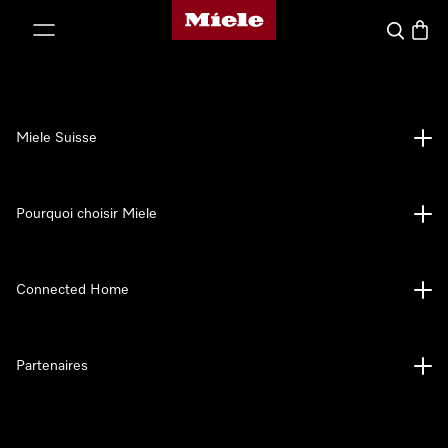
Page d'accueil de Miele
er au contenu
Search
Baske
Miele Suisse
Pourquoi choisir Miele
Connected Home
Partenaires