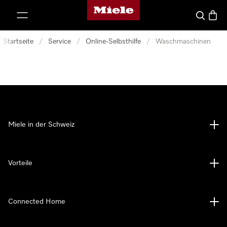
Miele-Homepage
nhalt springen
Suche
Waren
Startseite
/
Service
/
Online-Selbsthilfe
/
Waschmaschinen
Miele in der Schweiz
Vorteile
Connected Home