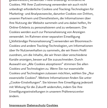
gewährleisten, verwendet Miele unbedingt erforderliche
Cookies. Mit Ihrer Zustimmung verwenden wir auch nicht
unbedingt erforderliche Cookies und Tracking-Technologien für
Marketing- und Analysezwecke, darunter Cookies von Dritten,
unseren Partnern und Dienstleistern, die Informationen über
Sprache
Ihre Nutzung der Website sammeln und uns dabei helfen, Ihr
Online-Erlebnis zu personalisieren und zu verbessern. Die
Cookies werden auch zur Personalisierung von Anzeigen
DEUTSCH
verwendet. Im Rahmen einer separaten Einwilligung
(„Vollständige Personalisierung“) verwenden wir Bloomreach-
Cookies und andere Tracking-Technologien, um Informationen
über Ihr Nutzerverhalten zu sammeln, die wir Ihrem Profil
zuordnen, um die Inhalte, die wir Ihnen über verschiedene
Kanäle anzeigen, besser auf Sie zuzuschneiden. Durch
Miele auf Youtube
Miele auf Instagram
Miele auf Facebook
Miele auf LinkedIn
Miele auf LinkedIn
Auswahl von „Alle Cookies akzeptieren“ stimmen Sie allen
Cookies und Technologien zu. Wenn Sie nur essenzielle
Cookies und Technologien zulassen möchten, wählen Sie „Nur
essenzielle Cookies“. Weitere Informationen finden Sie unter
„Cookie-Einstellungen“. Sie können Ihre Einwilligung jederzeit
mit Wirkung für die Zukunft widerrufen, indem Sie Ihre
Impressum
Einwilligungseinstellungen in unserem Präferenzcenter
ändern.
AGB
Datenschutz
Impressum
Datenschutz
Cookies