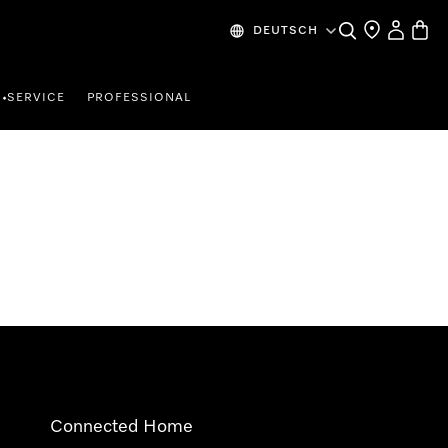
Suche
Händlersuche
Mein Kon
Waren
DEUTSCH
SERVICE
PROFESSIONAL
•
Connected Home