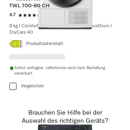
Exklusiv Miele
TWL 700-80 CH
4.7
(11 Bewertungen)
4.7 von 5 Sternen
9 kg I ComfortSensor I SteamCare I SilenceDrum I
DryCare 40
Onlinelabel Image, Energielabel
Produktdatenblatt
Sofort verfügbar. Liefertermin wird nach Bestellung
vereinbart.
Vergleichen
Brauchen Sie Hilfe bei der
Auswahl des richtigen Geräts?