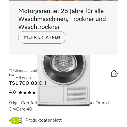
Motorgarantie: 25 Jahre für alle
Waschmaschinen, Trockner und
Waschtrockner
MEHR ERFAHREN
T1 Wärmepumpentrockner:
Platinum
+ Geschenk
TSL 700-83 CH
4.8
(9 Bewertungen)
4.8 von 5 Sternen
9 kg I ComfortSensor I SteamCare I SilenceDrum I
DryCare 40
Onlinelabel Image, Energielabel
Produktdatenblatt