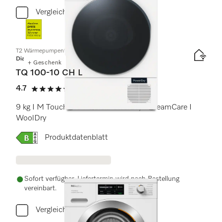
Vergleichen
T2 Wärmepumpentrockner
Diamond
+ Geschenk
TQ 100-10 CH L
4.7
(3 Bewertungen)
4.7 von 5 Sternen
9 kg I M Touch Pro I QuickPowerDry I SteamCare I
WoolDry
Onlinelabel Image, Energielabel
Produktdatenblatt
Sofort verfügbar. Liefertermin wird nach Bestellung
vereinbart.
Vergleichen