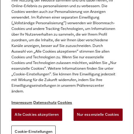
Ihre Nutzung der Website sammeln und uns dabei helfen, Ihr
Online-Erlebnis zu personalisieren und zu verbessern. Die
Cookies werden auch zur Personalisierung von Anzeigen
DEUTSCH
verwendet. Im Rahmen einer separaten Einwilligung
(„Vollständige Personalisierung“) verwenden wir Bloomreach-
Cookies und andere Tracking-Technologien, um Informationen
über Ihr Nutzerverhalten zu sammeln, die wir Ihrem Profil
zuordnen, um die Inhalte, die wir Ihnen über verschiedene
Kanäle anzeigen, besser auf Sie zuzuschneiden. Durch
Miele auf Youtube
Miele auf Instagram
Miele auf Facebook
Miele auf LinkedIn
Miele auf LinkedIn
Auswahl von „Alle Cookies akzeptieren“ stimmen Sie allen
Cookies und Technologien zu. Wenn Sie nur essenzielle
Cookies und Technologien zulassen möchten, wählen Sie „Nur
essenzielle Cookies“. Weitere Informationen finden Sie unter
„Cookie-Einstellungen“. Sie können Ihre Einwilligung jederzeit
mit Wirkung für die Zukunft widerrufen, indem Sie Ihre
Impressum
Einwilligungseinstellungen in unserem Präferenzcenter
ändern.
AGB
Datenschutz
Impressum
Datenschutz
Cookies
Nutzungsbedigungen
Alle Cookies akzeptieren
Nur essenzielle Cookies
Cookie-Einstellungen
Cookie-Einstellungen