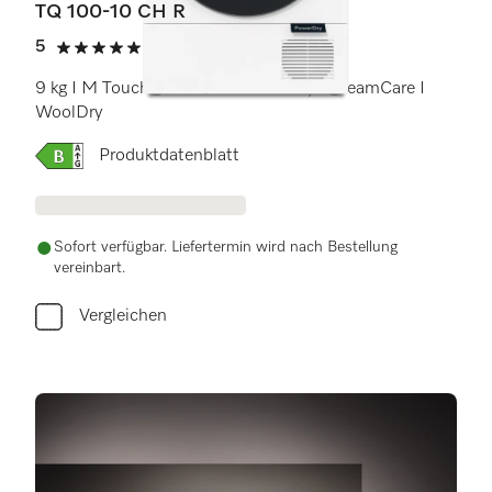
TQ 100-10 CH R
5
(2 Bewertungen)
5 von 5 Sternen
9 kg I M Touch Pro I QuickPowerDry I SteamCare I
WoolDry
Onlinelabel Image, Energielabel
Produktdatenblatt
Sofort verfügbar. Liefertermin wird nach Bestellung
vereinbart.
Vergleichen