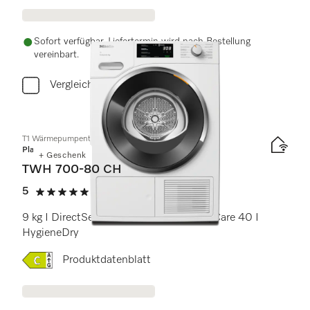
Sofort verfügbar. Liefertermin wird nach Bestellung
vereinbart.
Vergleichen
T1 Wärmepumpentrockner:
Platinum
+ Geschenk
TWH 700-80 CH
5
(5 Bewertungen)
5 von 5 Sternen
9 kg I DirectSensor I SilenceDrum I DryCare 40 I
HygieneDry
Onlinelabel Image, Energielabel
Produktdatenblatt