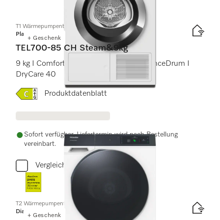
T1 Wärmepumpentrockner:
Platinum
+ Geschenk
TEL700-85 CH Steam&9kg
9 kg I ComfortSensor I SteamCare I SilenceDrum I
DryCare 40
Onlinelabel Image, Energielabel
Produktdatenblatt
Sofort verfügbar. Liefertermin wird nach Bestellung
vereinbart.
Vergleichen
T2 Wärmepumpentrockner
Diamond
+ Geschenk