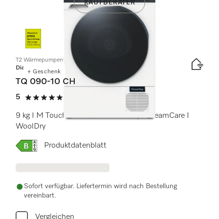
KAUFBERATER
T2 Wärmepumpentrockner
Diamond
+ Geschenk
TQ 090-10 CH
5
(3 Bewertungen)
5 von 5 Sternen
9 kg I M Touch Pro I QuickPowerDry I SteamCare I
WoolDry
Onlinelabel Image, Energielabel
Produktdatenblatt
Sofort verfügbar. Liefertermin wird nach Bestellung
vereinbart.
Vergleichen