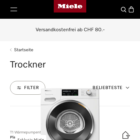
Miele-Homepage
nhalt springen
Suche
Waren
Versandkostenfrei ab CHF 80.-
Startseite
Trockner
FILTER
BELIEBTESTE
8
Produkte
T1 Wärmepumpentrockner:
Platinum