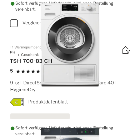
Sofort verfügbar. Liefertermin wird nach Bestellung
vereinbart.
Vergleichen
T1 Wärmepumpentrockner:
Platinum
+ Geschenk
TSH 700-83 CH
5
(1 Bewertung)
5 von 5 Sternen
9 kg I DirectSensor I SilenceDrum I DryCare 40 I
HygieneDry
Onlinelabel Image, Energielabel
Produktdatenblatt
Sofort verfügbar. Liefertermin wird nach Bestellung
vereinbart.