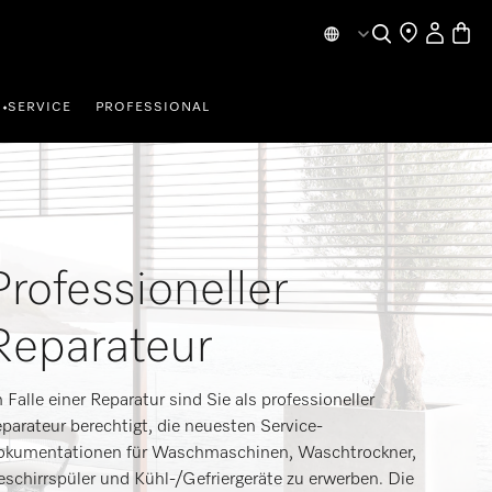
Mein Kont
Waren
Suche
Händlersuche
SERVICE
PROFESSIONAL
•
Professioneller
Reparateur
 Falle einer Reparatur sind Sie als professioneller
parateur berechtigt, die neuesten Service-
kumentationen für Waschmaschinen, Waschtrockner,
schirrspüler und Kühl-/Gefriergeräte zu erwerben. Die