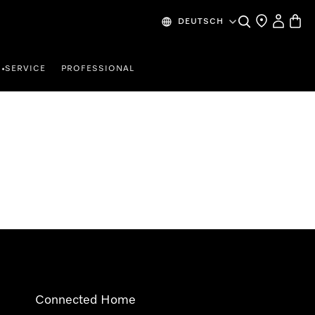
Suche
Händlersuche
Mein Kon
Waren
DEUTSCH
SERVICE
PROFESSIONAL
•
Connected Home