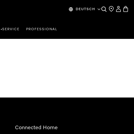
Suche
Händlersuche
Mein Kon
Waren
DEUTSCH
SERVICE
PROFESSIONAL
•
Connected Home