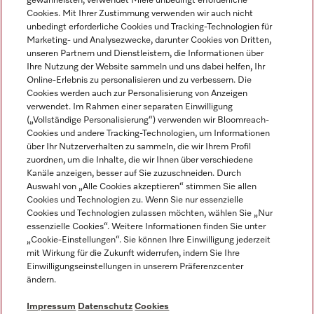
gewährleisten, verwendet Miele unbedingt erforderliche
Cookies. Mit Ihrer Zustimmung verwenden wir auch nicht
unbedingt erforderliche Cookies und Tracking-Technologien für
Marketing- und Analysezwecke, darunter Cookies von Dritten,
unseren Partnern und Dienstleistern, die Informationen über
Sprache
Ihre Nutzung der Website sammeln und uns dabei helfen, Ihr
Online-Erlebnis zu personalisieren und zu verbessern. Die
Cookies werden auch zur Personalisierung von Anzeigen
DEUTSCH
verwendet. Im Rahmen einer separaten Einwilligung
(„Vollständige Personalisierung“) verwenden wir Bloomreach-
Cookies und andere Tracking-Technologien, um Informationen
über Ihr Nutzerverhalten zu sammeln, die wir Ihrem Profil
zuordnen, um die Inhalte, die wir Ihnen über verschiedene
Kanäle anzeigen, besser auf Sie zuzuschneiden. Durch
Miele auf Youtube
Miele auf Instagram
Miele auf Facebook
Miele auf LinkedIn
Miele auf LinkedIn
Auswahl von „Alle Cookies akzeptieren“ stimmen Sie allen
Cookies und Technologien zu. Wenn Sie nur essenzielle
Cookies und Technologien zulassen möchten, wählen Sie „Nur
essenzielle Cookies“. Weitere Informationen finden Sie unter
„Cookie-Einstellungen“. Sie können Ihre Einwilligung jederzeit
mit Wirkung für die Zukunft widerrufen, indem Sie Ihre
Impressum
Einwilligungseinstellungen in unserem Präferenzcenter
ändern.
AGB
Datenschutz
Impressum
Datenschutz
Cookies