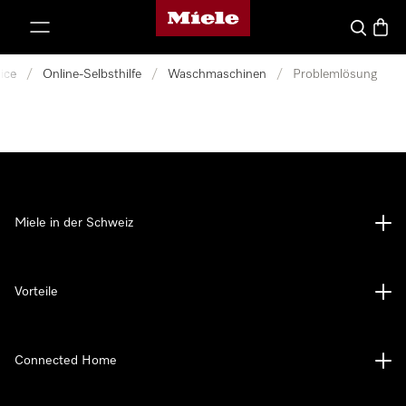
Miele-Homepage
nhalt springen
Suche
Waren
ice
/
Online-Selbsthilfe
/
Waschmaschinen
/
Problemlösung
Miele in der Schweiz
Vorteile
Connected Home