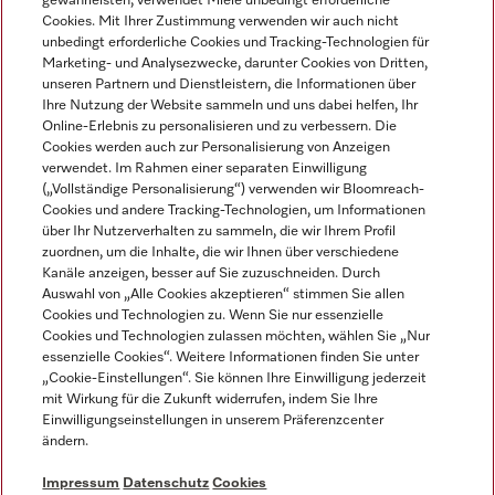
gewährleisten, verwendet Miele unbedingt erforderliche
Cookies. Mit Ihrer Zustimmung verwenden wir auch nicht
unbedingt erforderliche Cookies und Tracking-Technologien für
Marketing- und Analysezwecke, darunter Cookies von Dritten,
unseren Partnern und Dienstleistern, die Informationen über
Sprache
Ihre Nutzung der Website sammeln und uns dabei helfen, Ihr
Online-Erlebnis zu personalisieren und zu verbessern. Die
Cookies werden auch zur Personalisierung von Anzeigen
DEUTSCH
verwendet. Im Rahmen einer separaten Einwilligung
(„Vollständige Personalisierung“) verwenden wir Bloomreach-
Cookies und andere Tracking-Technologien, um Informationen
über Ihr Nutzerverhalten zu sammeln, die wir Ihrem Profil
zuordnen, um die Inhalte, die wir Ihnen über verschiedene
Kanäle anzeigen, besser auf Sie zuzuschneiden. Durch
Miele auf Youtube
Miele auf Instagram
Miele auf Facebook
Miele auf LinkedIn
Miele auf LinkedIn
Auswahl von „Alle Cookies akzeptieren“ stimmen Sie allen
Cookies und Technologien zu. Wenn Sie nur essenzielle
Cookies und Technologien zulassen möchten, wählen Sie „Nur
essenzielle Cookies“. Weitere Informationen finden Sie unter
„Cookie-Einstellungen“. Sie können Ihre Einwilligung jederzeit
mit Wirkung für die Zukunft widerrufen, indem Sie Ihre
Impressum
Einwilligungseinstellungen in unserem Präferenzcenter
ändern.
AGB
Datenschutz
Impressum
Datenschutz
Cookies