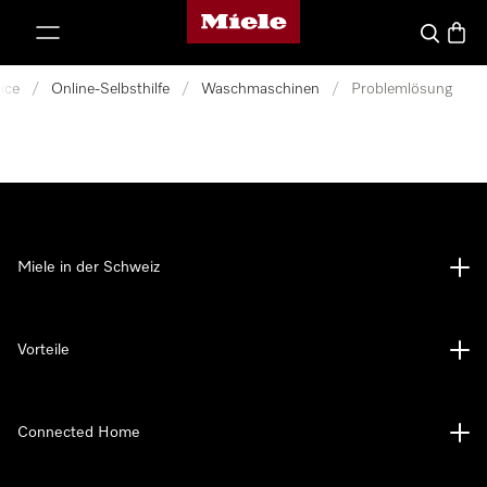
Miele-Homepage
nhalt springen
Suche
Waren
ice
/
Online-Selbsthilfe
/
Waschmaschinen
/
Problemlösung
Miele in der Schweiz
Vorteile
Connected Home