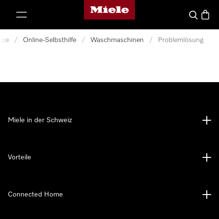
Miele-Homepage
nhalt springen
Suche
Waren
ice
/
Online-Selbsthilfe
/
Waschmaschinen
/
Problemlösung
Miele in der Schweiz
Vorteile
Connected Home