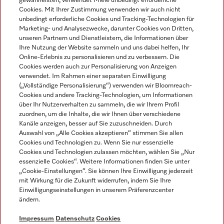
gewährleisten, verwendet Miele unbedingt erforderliche
Cookies. Mit Ihrer Zustimmung verwenden wir auch nicht
unbedingt erforderliche Cookies und Tracking-Technologien für
Marketing- und Analysezwecke, darunter Cookies von Dritten,
unseren Partnern und Dienstleistern, die Informationen über
Sprache
Ihre Nutzung der Website sammeln und uns dabei helfen, Ihr
Online-Erlebnis zu personalisieren und zu verbessern. Die
Cookies werden auch zur Personalisierung von Anzeigen
DEUTSCH
verwendet. Im Rahmen einer separaten Einwilligung
(„Vollständige Personalisierung“) verwenden wir Bloomreach-
Cookies und andere Tracking-Technologien, um Informationen
über Ihr Nutzerverhalten zu sammeln, die wir Ihrem Profil
zuordnen, um die Inhalte, die wir Ihnen über verschiedene
Kanäle anzeigen, besser auf Sie zuzuschneiden. Durch
Miele auf Youtube
Miele auf Instagram
Miele auf Facebook
Miele auf LinkedIn
Miele auf LinkedIn
Auswahl von „Alle Cookies akzeptieren“ stimmen Sie allen
Cookies und Technologien zu. Wenn Sie nur essenzielle
Cookies und Technologien zulassen möchten, wählen Sie „Nur
essenzielle Cookies“. Weitere Informationen finden Sie unter
„Cookie-Einstellungen“. Sie können Ihre Einwilligung jederzeit
mit Wirkung für die Zukunft widerrufen, indem Sie Ihre
Impressum
Einwilligungseinstellungen in unserem Präferenzcenter
ändern.
AGB
Datenschutz
Impressum
Datenschutz
Cookies