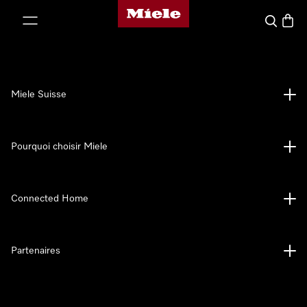
Page d'accueil de Miele
er au contenu
Search
Baske
Miele Suisse
Pourquoi choisir Miele
Connected Home
Partenaires