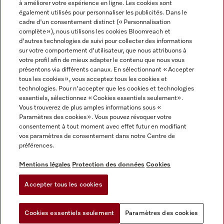
à améliorer votre expérience en ligne. Les cookies sont
également utilisés pour personnaliser les publicités. Dans le
FRANÇAIS
cadre d'un consentement distinct (« Personnalisation
complète »), nous utilisons les cookies Bloomreach et
d'autres technologies de suivi pour collecter des informations
sur votre comportement d'utilisateur, que nous attribuons à
votre profil afin de mieux adapter le contenu que nous vous
présentons via différents canaux. En sélectionnant « Accepter
Miele sur Youtube
Miele sur Instagram
Miele sur Facebook
Miele sur Pinterest
Miele sur LinkedIn
tous les cookies », vous acceptez tous les cookies et
technologies. Pour n'accepter que les cookies et technologies
essentiels, sélectionnez « Cookies essentiels seulement».
Vous trouverez de plus amples informations sous «
Paramètres des cookies ». Vous pouvez révoquer votre
consentement à tout moment avec effet futur en modifiant
Mentions légales
vos paramètres de consentement dans notre Centre de
préférences.
CGV
Protection des données
Mentions légales
Protection des données
Cookies
Conditions d'utilisation
Accepter tous les cookies
Paramètres des cookies
Cookies essentiels seulement
Paramètres des cookies