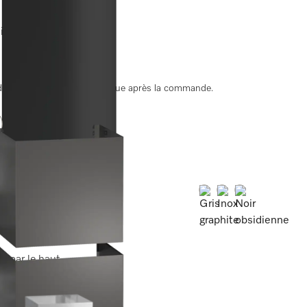
 par le haut.
ate de livraison est convenue après la commande.
Couleur:
Couleur:
Couleur:
 par le haut.