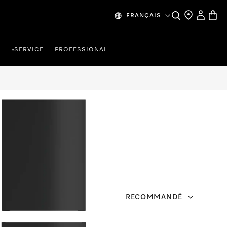
Search
Find a store
My Accou
Baske
FRANÇAIS
R
SERVICE
PROFESSIONAL
•
RECOMMANDÉ