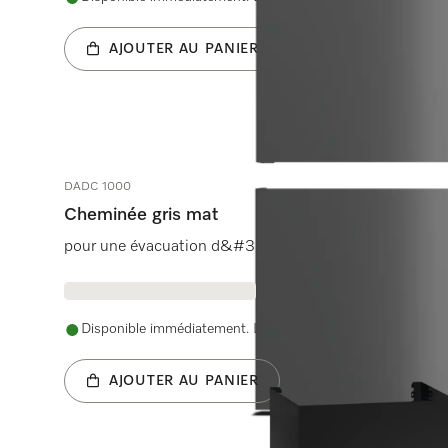
AJOUTER AU PANIER
DADC 1000
Cheminée gris mat
pour une évacuation d&#39;air par le haut.
Disponible immédiatement. La date de livraison est conve
AJOUTER AU PANIER