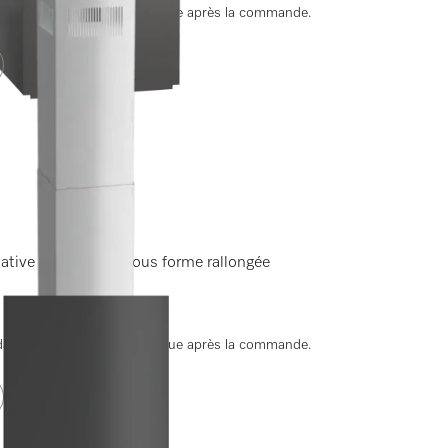
ate de livraison est convenue après la commande.
rnative vers le haut sous forme rallongée
ate de livraison est convenue après la commande.