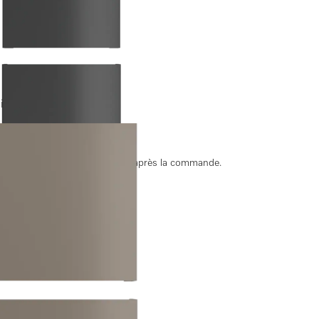
 par le haut.
ate de livraison est convenue après la commande.