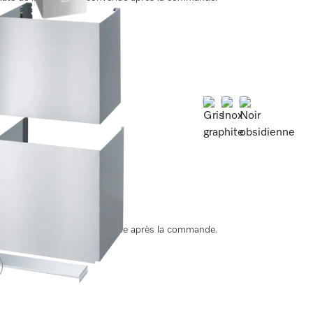
Couleur:
Couleur:
Couleur:
 par le haut.
ate de livraison est convenue après la commande.