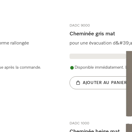
DADC 9000
Cheminée gris mat
 forme rallongée
pour une évacuation d&#39;air
nue après la commande.
Disponible immédiatement. La d
AJOUTER AU PANIER
DADC 1000
Cheminée beige mat