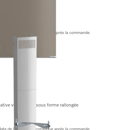
 par le haut.
ate de livraison est convenue après la commande.
rnative vers le haut sous forme rallongée
ate de livraison est convenue après la commande.