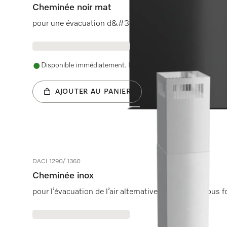
Cheminée noir mat
pour une évacuation d&#39;air par le haut.
Disponible immédiatement. La date de livraison est conve
AJOUTER AU PANIER
DACI 1290/ 1360
Cheminée inox
pour l’évacuation de l’air alternative vers le haut sous