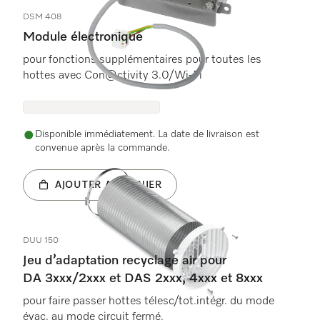
DSM 408
Module électronique
pour fonctions supplémentaires pour toutes les
hottes avec Con@ctivity 3.0/Wi-Fi
Disponible immédiatement. La date de livraison est
convenue après la commande.
AJOUTER AU PANIER
DUU 150
Jeu d’adaptation recyclage air pour
DA 3xxx/2xxx et DAS 2xxx, 4xxx et 8xxx
pour faire passer hottes télesc/tot.intégr. du mode
évac. au mode circuit fermé.