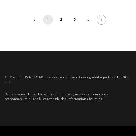
1
2
3
..
1.
Prix incl. TVA et CAR. Frais de port en sus. Envoi gratuit à partir de 80.00
CHF.
Sous réserve de modifications techniques ; nous déclinons toute
responsabilité quant à l’exactitude des informations fournies.