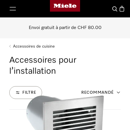
Page d'accueil de Miele
er au contenu
Search
Baske
Envoi gratuit à partir de CHF 80.00
Accessoires de cuisine
Accessoires pour
l’installation
FILTRE
RECOMMANDÉ
104
Produits