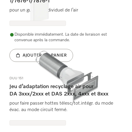
1/7676-1/7876-1
pour un guidage individuel de l’air
Disponible immédiatement. La date de livraison est
convenue après la commande.
AJOUTER AU PANIER
DUU 151
Jeu d’adaptation recyclage air pour
DA 3xxx/2xxx et DAS 2xxx, 4xxx et 8xxx
pour faire passer hottes télesc/tot.intégr. du mode
évac. au mode circuit fermé.